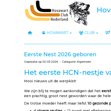
Hov
HOVAWART
CLUB
Eerste Nest 2026 geboren
Geplaatst op 02-03-2026 - Categorie: Algemeen
Het eerste HCN-nestje va
Mooi nieuws uit de werpkist!
We zijn blij te mogen aankondigen dat het
eers
een prachtig, groot nest geworden waar de hele
De trotse moeder heeft maar liefst
10 gezonde 
4 stoere reutjes
♂️ (2 zwart met aftekening