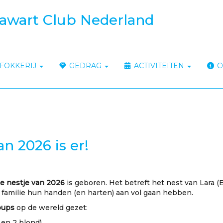
awart Club Nederland
FOKKERIJ
GEDRAG
ACTIVITEITEN
C
n 2026 is er!
te nestje van 2026
is geboren. Het betreft het nest van Lara (
 familie hun handen (en harten) aan vol gaan hebben.
pups
op de wereld gezet:
 en 2 blond)